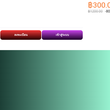
฿300.
฿1200.00
-8
ลงทะเบียน
เข้าสู่ระบบ