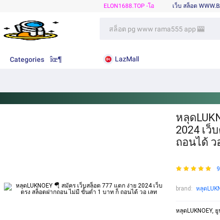
ELON1688.TOP -โอ
เว็บ สล็อต WWW.
LazMall
Categories
หลุดLUKN
2024 เว็บ
ถอนได้ ว
9
brand:
หลุดLUK
หลุดLUKNOEY, ยูฟ